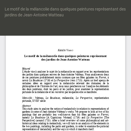
Retourner
aux
Le motif de la mélancolie dans quelques peintures représentant des
informations
jardins de Jean-Antoine Watteau
sur
l'article
Tél
Té
le
P