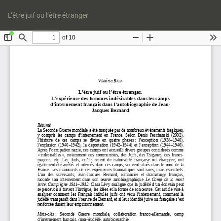
Retourner
Tél
aux
Té
L’être juif ou l’être étranger
informations
le
sur
P
l'article