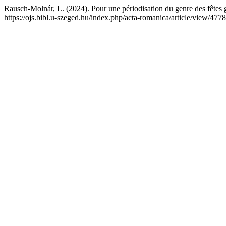
Rausch-Molnár, L. (2024). Pour une périodisation du genre des fêtes g
https://ojs.bibl.u-szeged.hu/index.php/acta-romanica/article/view/477