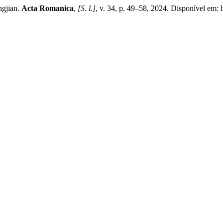
ngjian.
Acta Romanica
,
[S. l.]
, v. 34, p. 49–58, 2024. Disponível em: h