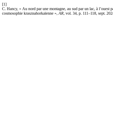
[1]
C. Hancy, « Au nord par une montagne, au sud par un lac, à l’ouest par 
cosmosophie krasznahorkaïenne »,
AR
, vol. 34, p. 111–118, sept. 202