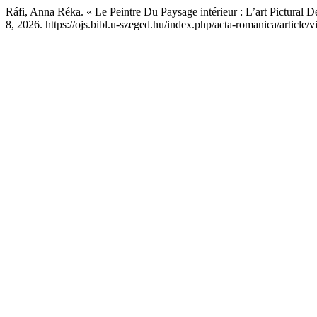
Ráfi, Anna Réka. « Le Peintre Du Paysage intérieur : L’art Pictural 
8, 2026. https://ojs.bibl.u-szeged.hu/index.php/acta-romanica/article/