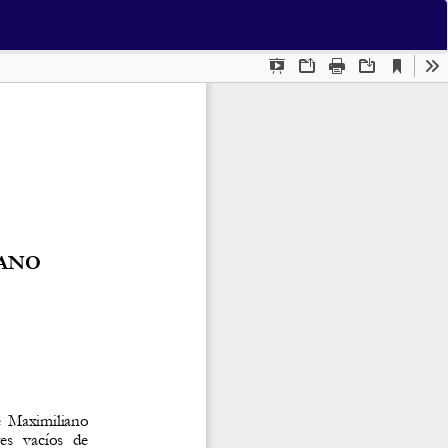
Des
De
PD