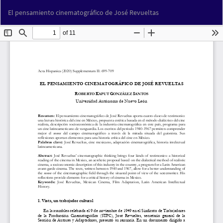
Volver
Des
De
El pensamiento cinematográfico de José Revueltas
a
PD
los
detalles
del
artículo