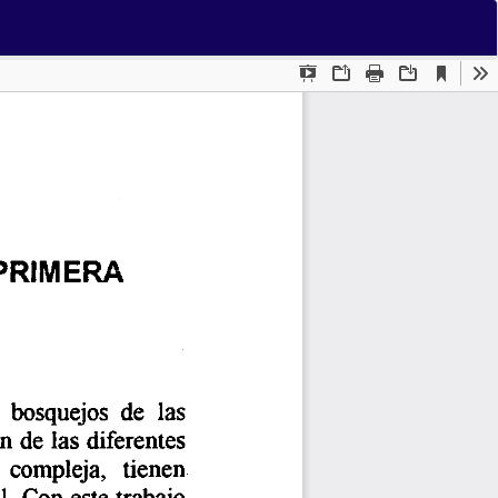
Des
De
PD