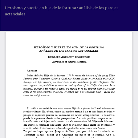
Volver
Heroísmo y suerte en hija de la fortuna : análisis de las parejas
a
actanciales
los
detalles
del
Des
De
artículo
PD