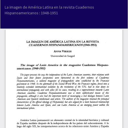
Volver
La imagen de América Latina en la revista Cuadernos
a
Hispanoamericanos : 1948-1951
los
detalles
del
Des
De
artículo
PD