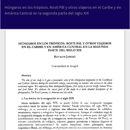
Volver
Húngaros en los trópicos. Rosti Pál y otros viajeros en el Caribe y en
a
América Central en la segunda parte del siglo XIX
los
detalles
del
Des
De
artículo
PD