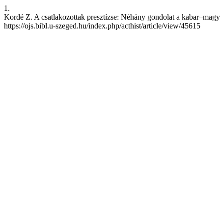
1.
Kordé Z. A csatlakozottak presztízse: Néhány gondolat a kabar–magyar
https://ojs.bibl.u-szeged.hu/index.php/acthist/article/view/45615