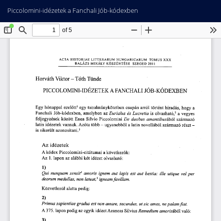
Vissza
Let
PD
Piccolomini-idézetek a Fanchali Jób-kódexben
a
Le
cikk
részleteihez