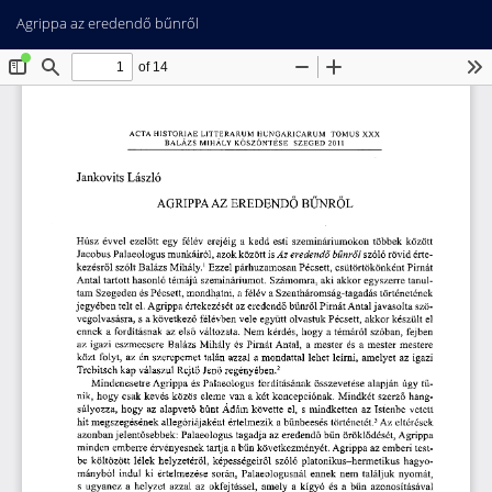
Vissza
Let
PD
Agrippa az eredendő bűnről
a
Le
cikk
részleteihez