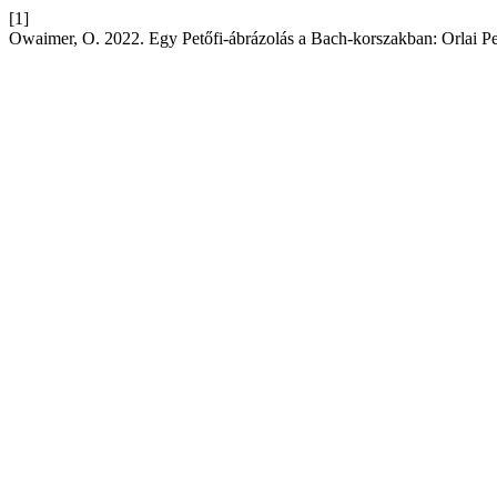
[1]
Owaimer, O. 2022. Egy Petőfi‐ábrázolás a Bach‐korszakban: Orlai P