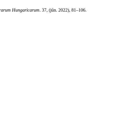
terarum Hungaricarum
. 37, (jún. 2022), 81–106.