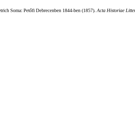
etrich Soma: Petőfi Debrecenben 1844‐ben (1857).
Acta Historiae Lit