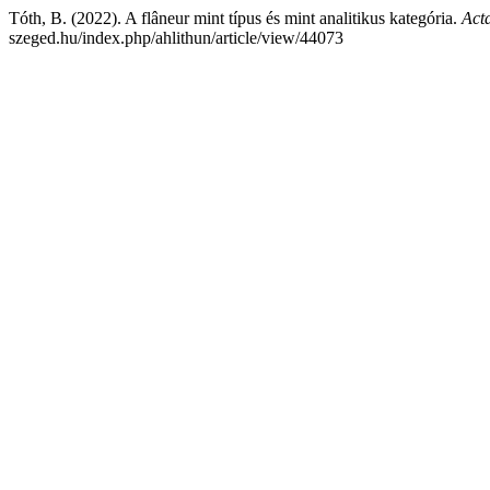
Tóth, B. (2022). A flâneur mint típus és mint analitikus kategória.
Act
szeged.hu/index.php/ahlithun/article/view/44073