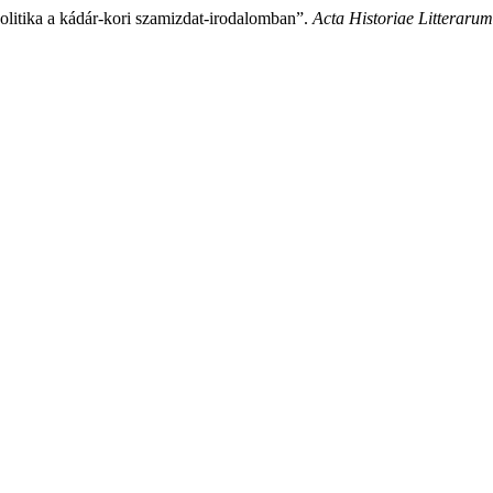
olitika a kádár‐kori szamizdat‐irodalomban”.
Acta Historiae Litterar