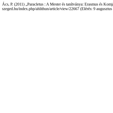
Ács, P. (2011) „Paracletus : A Mester és tanítványa: Erasmus és Kom
szeged.hu/index.php/ahlithun/article/view/22667 (Elérés: 9 augusztus