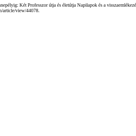
nepélyig: Két Professzor útja és életútja Napilapok és a visszaemlékez
n/article/view/44078.