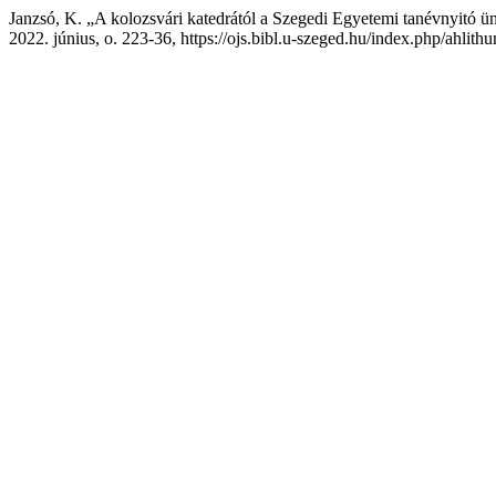
Janzsó, K. „A kolozsvári katedrától a Szegedi Egyetemi tanévnyitó ün
2022. június, o. 223-36, https://ojs.bibl.u-szeged.hu/index.php/ahlithu