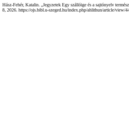
Hász-Fehér, Katalin. „Jegyzetek Egy szállóige és a sajtónyelv termés
8, 2026. https://ojs.bibl.u-szeged.hu/index.php/ahlithun/article/view/