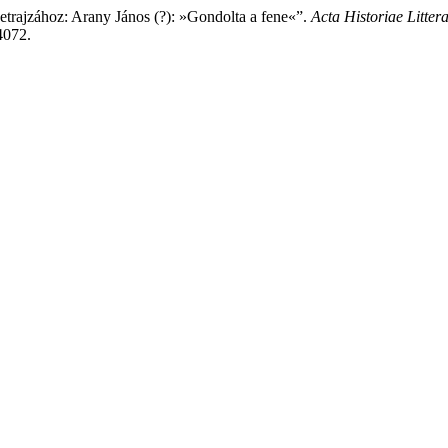
zetrajzához: Arany János (?): »Gondolta a fene«”.
Acta Historiae Litt
44072.