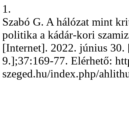
1.
Szabó G. A hálózat mint kri
politika a kádár‐kori szami
[Internet]. 2022. június 30.
9.];37:169-77. Elérhető: http
szeged.hu/index.php/ahlith