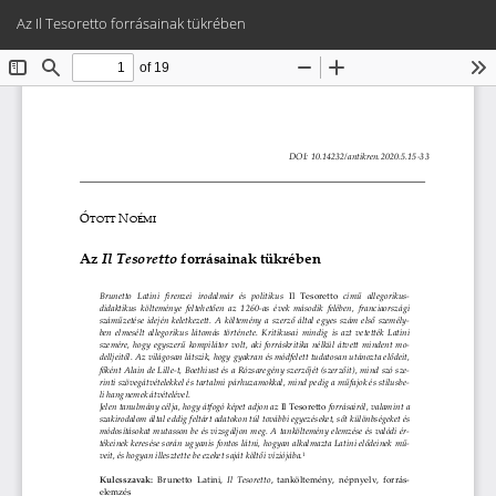
Vissza
Let
PD
Az Il Tesoretto forrásainak tükrében
a
Le
cikk
részleteihez