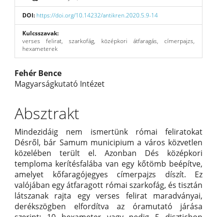
DOI:
https://doi.org/10.14232/antikren.2020.5.9-14
Kulcsszavak:
verses felirat, szarkofág, középkori átfaragás, címerpajzs,
hexameterek
Main
Fehér Bence
Magyarságkutató Intézet
Article
Content
Absztrakt
Mindezidáig nem ismertünk római feliratokat
Désről, bár Samum municipium a város közvetlen
közelében terült el. Azonban Dés középkori
temploma kerítésfalába van egy kőtömb beépítve,
amelyet kőfaragójegyes címerpajzs díszít. Ez
valójában egy átfaragott római szarkofág, és tisztán
látszanak rajta egy verses felirat maradványai,
derékszögben elfordítva az óramutató járása