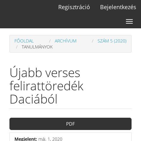
Main
Regisztráció
Bejelentkezés
Navigation
Main
Toggl
Content
naviga
Sidebar
FŐOLDAL
ARCHÍVUM
SZÁM 5 (2020)
TANULMÁNYOK
Újabb verses
felirattöredék
Daciából
Article
PDF
Sidebar
Megjelent:
máj. 1, 2020