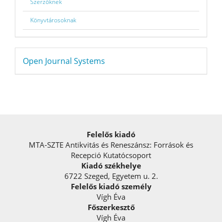
Szerzőknek
Könyvtárosoknak
Developed
Open Journal Systems
By
Felelős kiadó
MTA-SZTE Antikvitás és Reneszánsz: Források és
Recepció Kutatócsoport
Kiadó székhelye
6722 Szeged, Egyetem u. 2.
Felelős kiadó személy
Vígh Éva
Főszerkesztő
Vígh Éva