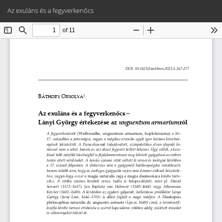
Vissza
Let
PD
Az exuláns és a fegyverkenőcs
a
Le
cikk
részleteihez