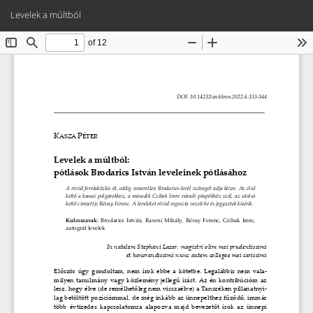
Vissza
Let
PD
Levelek a múltból
a
Le
cikk
részleteihez