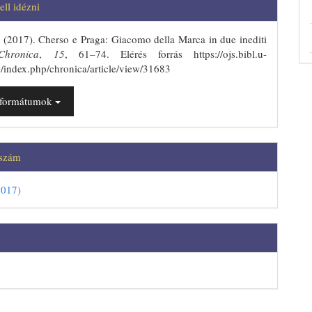
ins.themes.bootstrap3.article.details
ll idézni
. (2017). Cherso e Praga: Giacomo della Marca in due inediti
Chronica
,
15
, 61–74. Elérés forrás https://ojs.bibl.u-
/index.php/chronica/article/view/31683
t formátumok
 szám
2017)