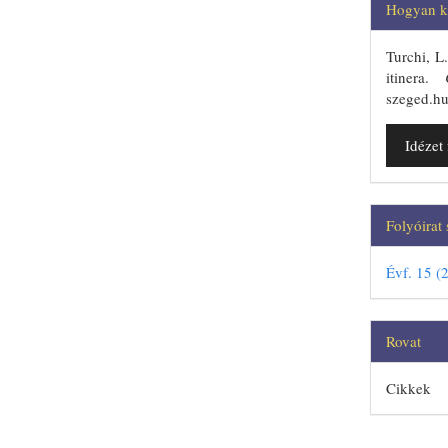
##plug
Hogyan ke
Turchi, L
itinera.
szeged.hu
Idéze
Folyóirat
Évf. 15 (
Rovat
Cikkek