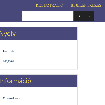
REGISZTRÁCIÓ
BEJELENTKEZÉS
Keresés
Nyelv
English
Magyar
#
Információ
Olvasóknak