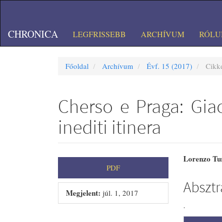
##plugins.themes.bootstrap3.accessible_menu.main_navigation#
##plugins.themes.bootstrap3.accessible_menu.main_content##
##plugins.themes.bootstrap3.accessible_menu.sidebar##
CHRONICA
LEGFRISSEBB
ARCHÍVUM
RÓL
Főoldal
Archívum
Évf. 15 (2017)
Cikk
Cherso e Praga: Gia
inediti itinera
##plugins.themes.bootstrap
##plug
Lorenzo Tu
PDF
Absztr
Megjelent:
júl. 1, 2017
.