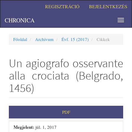
##plugins.themes.bootstrap3.accessible_menu.main_navigation#
REGISZTRÁCIÓ
BEJELENTKEZÉS
##plugins.themes.bootstrap3.accessible_menu.main_content##
##plugins.themes.bootstrap3.accessible_menu.sidebar##
CHRONICA
Toggl
navig
Főoldal
Archívum
Évf. 15 (2017)
Cikkek
Un agiografo osservante
alla crociata (Belgrado,
1456)
##plugins.themes.bootstrap3.artic
PDF
Megjelent:
júl. 1, 2017