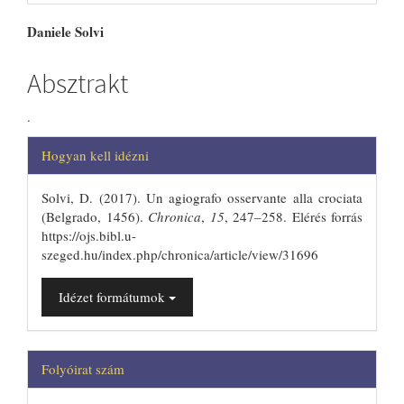
##plugins.themes.bootstrap3.artic
Daniele Solvi
Absztrakt
.
##plugins.themes.bootstrap3.articl
Hogyan kell idézni
Solvi, D. (2017). Un agiografo osservante alla crociata
(Belgrado, 1456).
Chronica
,
15
, 247–258. Elérés forrás
https://ojs.bibl.u-
szeged.hu/index.php/chronica/article/view/31696
Idézet formátumok
Folyóirat szám