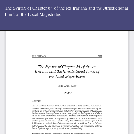
Vissza
The Syntax of Chapter 84 of the lex Irnitana and the Jurisdictional
a
Limit of the Local Magistrates
cikk
részleteihez
Let
P
Le