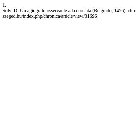
1.
Solvi D. Un agiografo osservante alla crociata (Belgrado, 1456). chroni
szeged.hu/index.php/chronica/article/view/31696