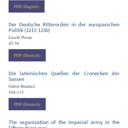
PDF (English)
Der Deutsche Ritterorden in der europaischen
Politik (1211-1230)
László Pósán
45-56
PDF (Deutsch)
Die lateinischen Quellen der Cronecken der
Sassen
Gábor Bradács
104-115
PDF (Deutsch)
The organization of the imperial army in the
Fifteen Years war