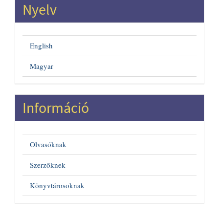
Nyelv
English
Magyar
Információ
Olvasóknak
Szerzőknek
Könyvtárosoknak