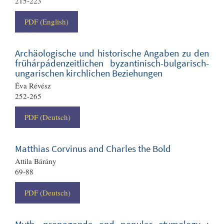
215-223
PDF (English)
Archäologische und historische Angaben zu den
frühárpádenzeitlichen byzantinisch-bulgarisch-
ungarischen kirchlichen Beziehungen
Éva Révész
252-265
PDF (Deutsch)
Matthias Corvinus and Charles the Bold
Attila Bárány
69-88
PDF (Deutsch)
Myth, propaganda and popular etymology :