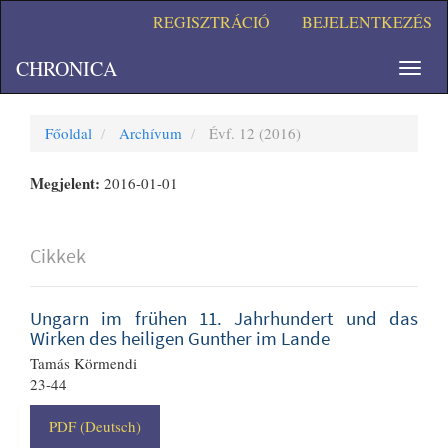
##plugins.themes.bootstrap3.accessible_menu.main_navigation#
REGISZTRÁCIÓ
BEJELENTKEZÉS
##plugins.themes.bootstrap3.accessible_menu.main_content##
##plugins.themes.bootstrap3.accessible_menu.sidebar##
CHRONICA
Toggl
navig
Főoldal
Archívum
Évf. 12 (2016)
Megjelent:
2016-01-01
Cikkek
Ungarn im frühen 11. Jahrhundert und das
Wirken des heiligen Gunther im Lande
Tamás Körmendi
23-44
PDF (Deutsch)