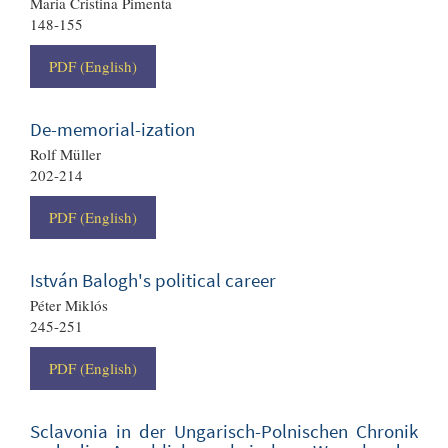
Maria Cristina Pimenta
148-155
PDF (English)
De-memorial-ization
Rolf Müller
202-214
PDF (English)
István Balogh's political career
Péter Miklós
245-251
PDF (English)
Sclavonia in der Ungarisch-Polnischen Chronik