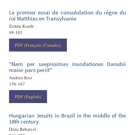
Le premier essai de consolidation du règne du
roi Matthias en Transylvanie
Zoltán Kordé
98-103
PDF (Français (Canada))
"Nam per saepissimas inundationes Danubii
maior pars periit"
Andrea Kiss
156-167
PDF (English)
Hungarian Jesuits in Brazil in the middle of the
18th century
Dóra Babarczi