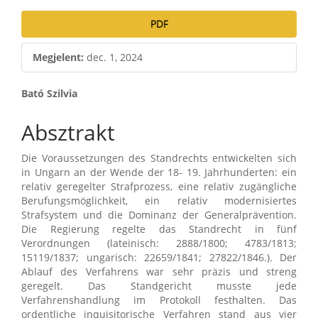
PDF
Megjelent:
dec. 1, 2024
Main
Bató Szilvia
Article
Absztrakt
Content
Die Voraussetzungen des Standrechts entwickelten sich
in Ungarn an der Wende der 18- 19. Jahrhunderten: ein
relativ geregelter Strafprozess, eine relativ zugängliche
Berufungsmöglichkeit, ein relativ modernisiertes
Strafsystem und die Dominanz der Generalprävention.
Die Regierung regelte das Standrecht in fünf
Verordnungen (lateinisch: 2888/1800; 4783/1813;
15119/1837; ungarisch: 22659/1841; 27822/1846.). Der
Ablauf des Verfahrens war sehr präzis und streng
geregelt. Das Standgericht musste jede
Verfahrenshandlung im Protokoll festhalten. Das
ordentliche inquisitorische Verfahren stand aus vier