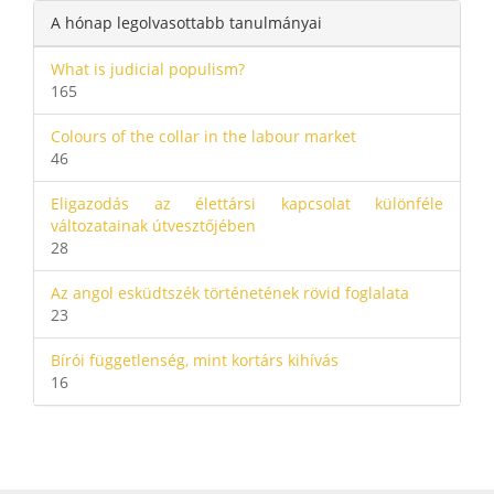
A hónap legolvasottabb tanulmányai
What is judicial populism?
165
Colours of the collar in the labour market
46
Eligazodás az élettársi kapcsolat különféle
változatainak útvesztőjében
28
Az angol esküdtszék történetének rövid foglalata
23
Bírói függetlenség, mint kortárs kihívás
16