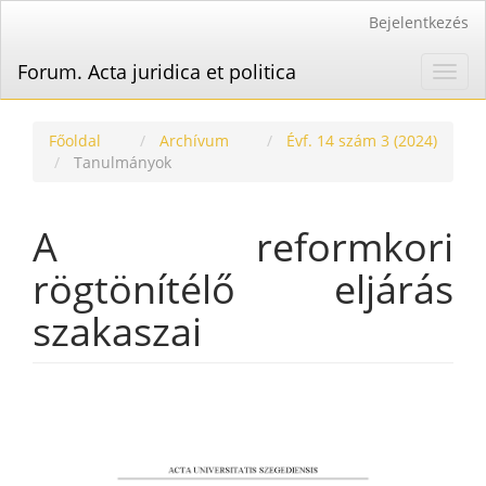
Main
Bejelentkezés
Navigation
Main
Forum. Acta juridica et politica
Toggl
Content
navig
Sidebar
Főoldal
Archívum
Évf. 14 szám 3 (2024)
Tanulmányok
A reformkori
rögtönítélő eljárás
szakaszai
Article
Sidebar