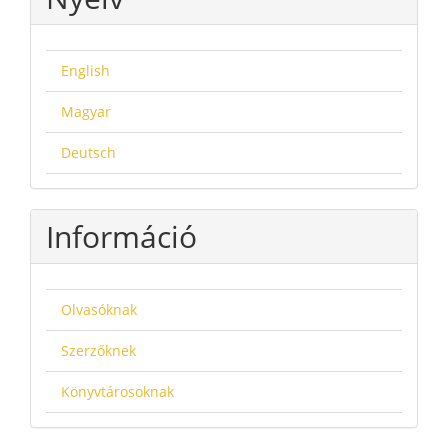
English
Magyar
Deutsch
Információ
Olvasóknak
Szerzőknek
Könyvtárosoknak