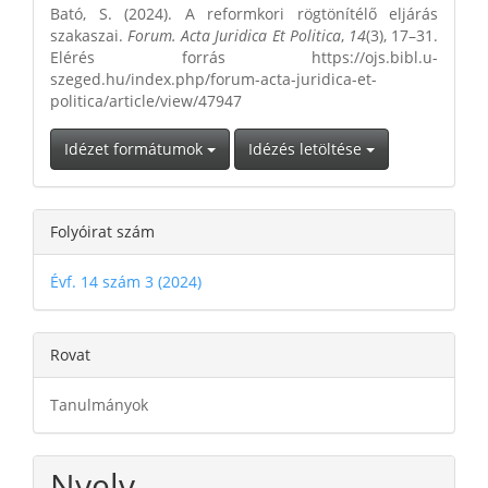
Bató, S. (2024). A reformkori rögtönítélő eljárás
szakaszai.
Forum. Acta Juridica Et Politica
,
14
(3), 17–31.
Elérés forrás https://ojs.bibl.u-
szeged.hu/index.php/forum-acta-juridica-et-
politica/article/view/47947
Idézet formátumok
Idézés letöltése
Folyóirat szám
Évf. 14 szám 3 (2024)
Rovat
Tanulmányok
Nyelv