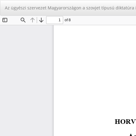
Vissza
Az ügyészi szervezet Magyarországon a szovjet típusú diktatúra
a
cikk
részleteihez