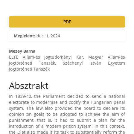
PDF
Megjelent:
dec. 1, 2024
Main
Mezey Barna
ELTE Állam-és Jogtudományi Kar, Magyar Állam-és
Article
Jogtörténeti Tanszék, Széchenyi István Egyetem
Jogtörténeti Tanszék
Content
Absztrakt
In 1839/40, the Parliament decided to send a national
electorate to modernise and codify the Hungarian penal
system. The law also provided the board to declare its
opinion on goals to be adopted to achieve the aim of
punishment, that is, it had to submit a plan for the
introduction of a modern prison system. In this context,
the Diet also made it its task to substantially reform the