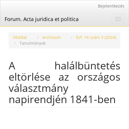
Main
Bejelentkezés
Navigation
Main
Forum. Acta juridica et politica
Toggl
Content
navig
Sidebar
Főoldal
Archívum
Évf. 14 szám 3 (2024)
Tanulmányok
A halálbüntetés
eltörlése az országos
választmány
napirendjén 1841-ben
Article
Sidebar