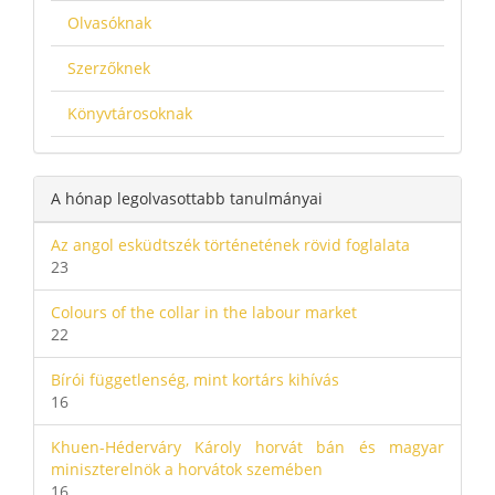
Olvasóknak
Szerzőknek
Könyvtárosoknak
A hónap legolvasottabb tanulmányai
Az angol esküdtszék történetének rövid foglalata
23
Colours of the collar in the labour market
22
Bírói függetlenség, mint kortárs kihívás
16
Khuen-Héderváry Károly horvát bán és magyar
miniszterelnök a horvátok szemében
16