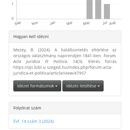
Article
Hogyan kell idézni
Details
Mezey, B. (2024). A halálbüntetés eltörlése az
országos választmány napirendjén 1841-ben.
Forum.
Acta Juridica Et Politica
,
14
(3). Elérés forrás
https://ojs.bibl.u-szeged.hu/index.php/forum-acta-
juridica-et-politica/article/view/47957
Idézet formátumok
Idézés letöltése
Folyóirat szám
Évf. 14 szám 3 (2024)