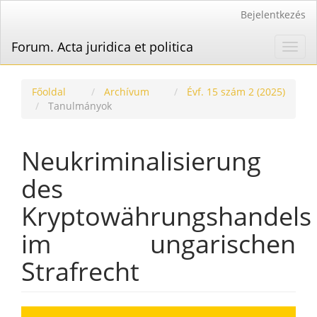
Main
Bejelentkezés
Navigation
Main
Forum. Acta juridica et politica
Toggl
Content
navig
Sidebar
Főoldal
Archívum
Évf. 15 szám 2 (2025)
Tanulmányok
Neukriminalisierung
des
Kryptowährungshandels
im ungarischen
Strafrecht