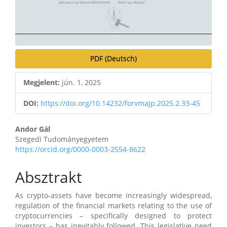
PDF (Deutsch)
Megjelent:
jún. 1, 2025
DOI:
https://doi.org/10.14232/forvmajp.2025.2.33-45
Main
Andor Gál
Szegedi Tudományegyetem
Article
https://orcid.org/0000-0003-2554-8622
Content
Absztrakt
As crypto-assets have become increasingly widespread,
regulation of the financial markets relating to the use of
cryptocurrencies – specifically designed to protect
investors – has inevitably followed. This legislative need