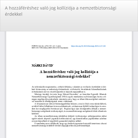
Vissza
A hozzáféréshez való jog kollíziója a nemzetbiztonsági
a
érdekkel
cikk
részleteihez
Let
PD
Le