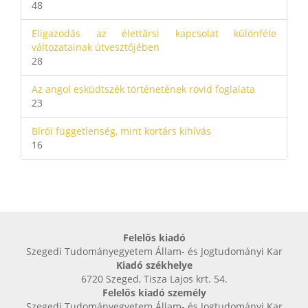
48
Eligazodás az élettársi kapcsolat különféle
változatainak útvesztőjében
28
Az angol esküdtszék történetének rövid foglalata
23
Bírói függetlenség, mint kortárs kihívás
16
Felelős kiadó
Szegedi Tudományegyetem Állam- és Jogtudományi Kar
Kiadó székhelye
6720 Szeged, Tisza Lajos krt. 54.
Felelős kiadó személy
Szegedi Tudományegyetem Állam- és Jogtudományi Kar