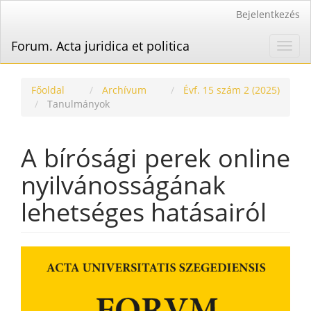
Main
Bejelentkezés
Navigation
Main
Forum. Acta juridica et politica
Toggl
Content
navig
Sidebar
Főoldal
Archívum
Évf. 15 szám 2 (2025)
Tanulmányok
A bírósági perek online
nyilvánosságának
lehetséges hatásairól
Article
Sidebar