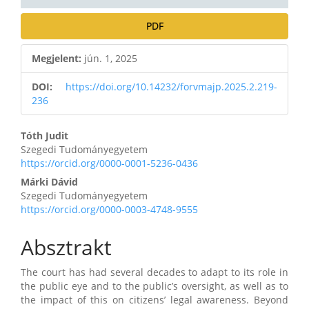
PDF
Megjelent:
jún. 1, 2025
DOI:
https://doi.org/10.14232/forvmajp.2025.2.219-
236
Main
Tóth Judit
Szegedi Tudományegyetem
Article
https://orcid.org/0000-0001-5236-0436
Content
Márki Dávid
Szegedi Tudományegyetem
https://orcid.org/0000-0003-4748-9555
Absztrakt
The court has had several decades to adapt to its role in
the public eye and to the public’s oversight, as well as to
the impact of this on citizens’ legal awareness. Beyond