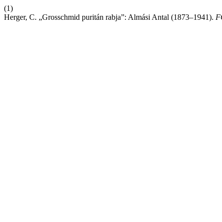
(1)
Herger, C. „Grosschmid puritán rabja”: Almási Antal (1873–1941).
F