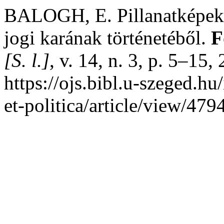
BALOGH, E. Pillanatképek
jogi karának történetéből.
F
[S. l.]
, v. 14, n. 3, p. 5–15
https://ojs.bibl.u-szeged.hu
et-politica/article/view/47