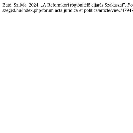
Bató, Szilvia. 2024. „A Reformkori rögtönítélő eljárás Szakaszai”.
Fo
szeged.hu/index.php/forum-acta-juridica-et-politica/article/view/47947