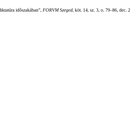
diktatúra időszakában”,
FORVM Szeged
, köt. 14, sz. 3, o. 79–86, dec. 