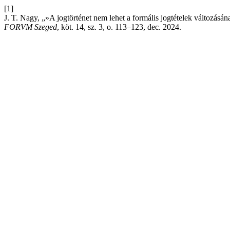
[1]
J. T. Nagy, „»A jogtörténet nem lehet a formális jogtételek változá
FORVM Szeged
, köt. 14, sz. 3, o. 113–123, dec. 2024.