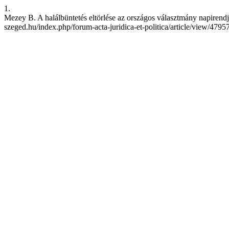
1.
Mezey B. A halálbüntetés eltörlése az országos választmány napirendj
szeged.hu/index.php/forum-acta-juridica-et-politica/article/view/4795