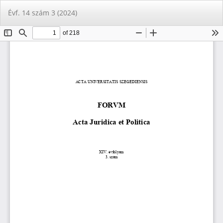
Vissza
Let
PD
Évf. 14 szám 3 (2024)
a
Le
cikk
részleteihez