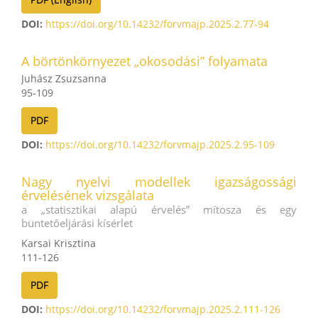
DOI:
https://doi.org/10.14232/forvmajp.2025.2.77-94
A börtönkörnyezet „okosodási” folyamata
Juhász Zsuzsanna
95-109
PDF
DOI:
https://doi.org/10.14232/forvmajp.2025.2.95-109
Nagy nyelvi modellek igazságossági
érvelésének vizsgálata
a „statisztikai alapú érvelés” mítosza és egy
büntetőeljárási kísérlet
Karsai Krisztina
111-126
PDF
DOI:
https://doi.org/10.14232/forvmajp.2025.2.111-126