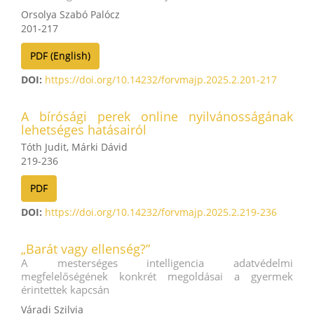
Orsolya Szabó Palócz
201-217
PDF (English)
DOI:
https://doi.org/10.14232/forvmajp.2025.2.201-217
A bírósági perek online nyilvánosságának
lehetséges hatásairól
Tóth Judit, Márki Dávid
219-236
PDF
DOI:
https://doi.org/10.14232/forvmajp.2025.2.219-236
„Barát vagy ellenség?”
A mesterséges intelligencia adatvédelmi
megfelelőségének konkrét megoldásai a gyermek
érintettek kapcsán
Váradi Szilvia