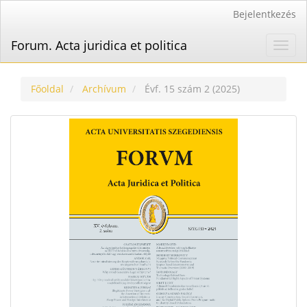
Main
Bejelentkezés
Navigation
Main
Forum. Acta juridica et politica
Toggl
Content
navig
Sidebar
Főoldal
Archívum
Évf. 15 szám 2 (2025)