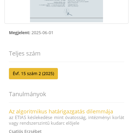
Megjelent:
2025-06-01
Teljes szám
Évf. 15 szám 2 (2025)
Tanulmányok
Az algoritmikus határigazgatás dilemmája
az ETIAS késlekedése mint óvatosság, intézményi korlát
vagy rendszerszintű kudarc előjele
Csatlós Erzsébet