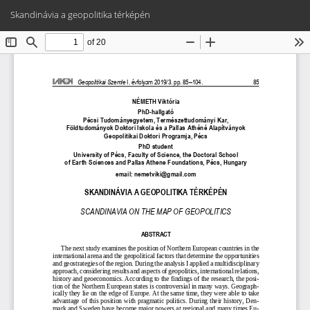
Vissza
Let
PD
Skandinávia a geopolitika térképén
a
Le
cikk
részleteihez