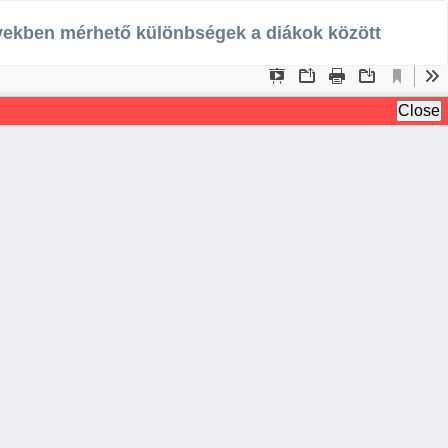
Le
P
vekben mérhető különbségek a diákok között
L