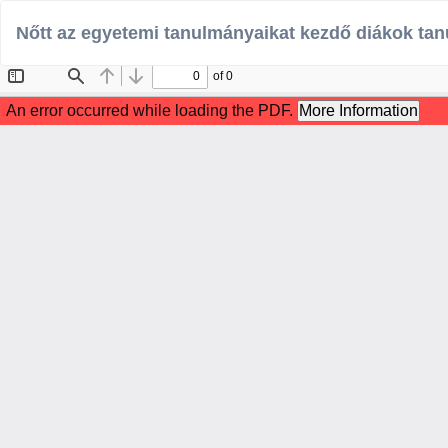
Vissza
Nőtt az egyetemi tanulmányaikat kezdő diákok ta
a
cikk
részleteihez