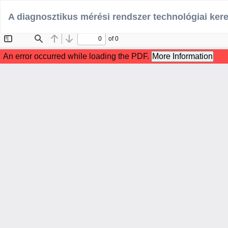
Vissza
A diagnosztikus mérési rendszer technológiai keret
a
cikk
részleteihez