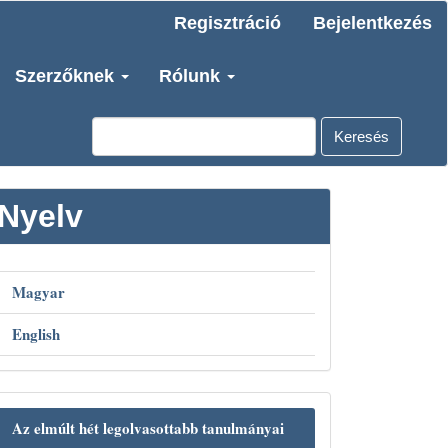
Regisztráció
Bejelentkezés
Szerzőknek
Rólunk
Keresés
Nyelv
Magyar
English
Az elmúlt hét legolvasottabb tanulmányai