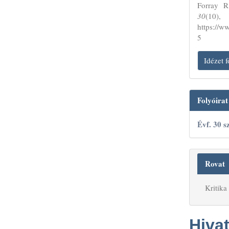
Forray R
30
(1
https://w
5
Idézet
Folyóira
Évf. 30 
Rovat
Kritika
Hiva