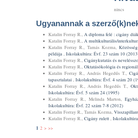
nincs
Ugyanannak a szerző(k)nek 
Katalin Forray R.,
A diploma felé : cigány diá
Katalin Forray R.,
A multikulturális/interkultu
Katalin Forray R., Tamás Kozma,
Közösségi
példája
,
Iskolakultúra: Évf. 23 szám 10 (2013
Katalin Forray R.,
Cigánykutatás és neveléssz
Katalin Forray R.,
Oktatásökológia és regionál
Katalin Forray R., András Hegedűs T.,
Cigá
tapasztalatai
,
Iskolakultúra: Évf. 4 szám 20 (
Katalin Forray R., András Hegedűs T.,
Okt
Iskolakultúra: Évf. 5 szám 24 (1995)
Katalin Forray R., Melinda Marton,
Egyhá
Iskolakultúra: Évf. 22 szám 7-8 (2012)
Katalin Forray R., Tamás Kozma,
Visszapilla
Katalin Forray R.,
Cigány rulett
,
Iskolakultúr
1
2
>
>>