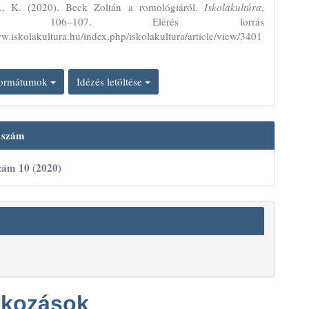
., K. (2020). Beck Zoltán a romológiáról.
Iskolakultúra
,
0), 106–107. Elérés forrás
ww.iskolakultura.hu/index.php/iskolakultura/article/view/3401
 formátumok
Idézés letöltése
t szám
szám 10 (2020)
tkozások