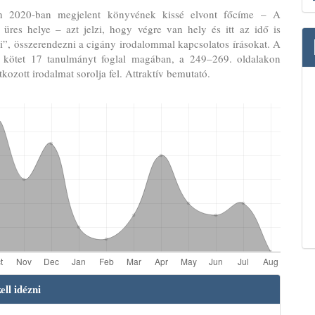
n 2020-ban megjelent könyvének kissé elvont főcíme – A
 üres helye – azt jelzi, hogy végre van hely és itt az idő is
i”, összerendezni a cigány irodalommal kapcsolatos írásokat. A
 kötet 17 tanulmányt foglal magában, a 249–269. oldalakon
tkozott irodalmat sorolja fel. Attraktív bemutató.
le
ll idézni
ls