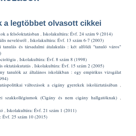
a legtöbbet olvasott cikkei
kok a felsőoktatásban
,
Iskolakultúra: Évf. 24 szám 9 (2014)
rális nevelésről
,
Iskolakultúra: Évf. 13 szám 6-7 (2003)
 tanulás és társadalmi átalakulás : két alföldi "tanuló város"
)
ociológia
,
Iskolakultúra: Évf. 8 szám 8 (1998)
is oktatáskutatás
,
Iskolakultúra: Évf. 15 szám 2 (2005)
ny tanulók az általános iskolákban : egy empirikus vizsgálat
1994)
atáspolitikai változások a cigány gyerekek iskoláztatásában
,
zi szakkollégiumok (Cigány és nem cigány hallgatóknak)
,
ntó
,
Iskolakultúra: Évf. 21 szám 1 (2011)
a: Évf. 25 szám 10 (2015)