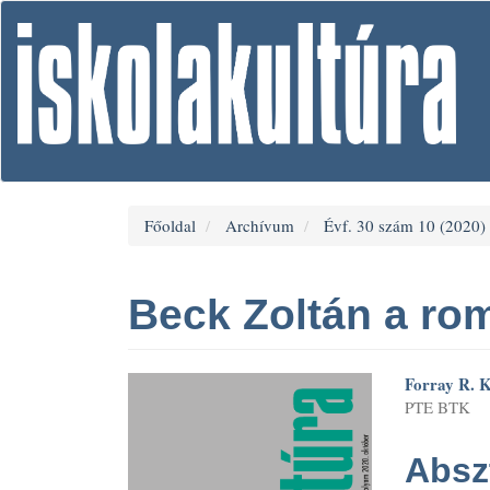
Main
Navigation
Main
Content
Sidebar
Főoldal
Archívum
Évf. 30 szám 10 (2020)
Beck Zoltán a ro
Article
Main
Forray R. K
PTE BTK
Sidebar
Artic
Cont
Absz