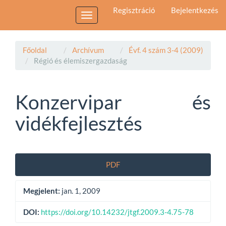
Main
Regisztráció
Bejelentkezés
Navigation
Toggle
Main
navigation
Content
Sidebar
Főoldal
Archívum
Évf. 4 szám 3-4 (2009)
Régió és élemiszergazdaság
Konzervipar és
vidékfejlesztés
Article
PDF
Sidebar
Megjelent:
jan. 1, 2009
DOI:
https://doi.org/10.14232/jtgf.2009.3-4.75-78